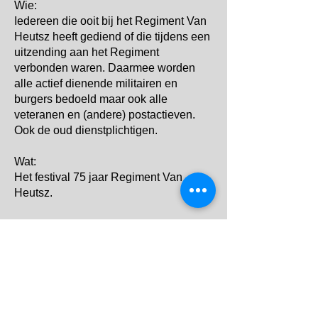
Wie:
Iedereen die ooit bij het Regiment Van
Heutsz heeft gediend of die tijdens een
uitzending aan het Regiment
verbonden waren. Daarmee worden
alle actief dienende militairen en
burgers bedoeld maar ook alle
veteranen en (andere) postactieven.
Ook de oud dienstplichtigen.
Wat:
Het festival 75 jaar Regiment Van
Heutsz.
Waar:
Oranjekazerne Schaarsbergen, locatie
Groot Heidekamp, gebouw Fly Inn.
Wanneer:
11 juli 2025
15:30 – 16:00 uur ontvangst;